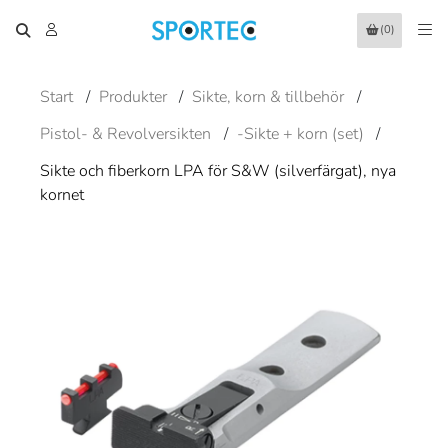
(0)
Start
/
Produkter
/
Sikte, korn & tillbehör
/
Pistol- & Revolversikten
/
-Sikte + korn (set)
/
Sikte och fiberkorn LPA för S&W (silverfärgat), nya
kornet