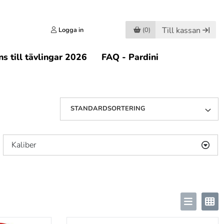
Till kassan
Logga in
(0)
s till tävlingar 2026
FAQ - Pardini
STANDARDSORTERING
Kaliber
.45
(2)
9 mm
(1)