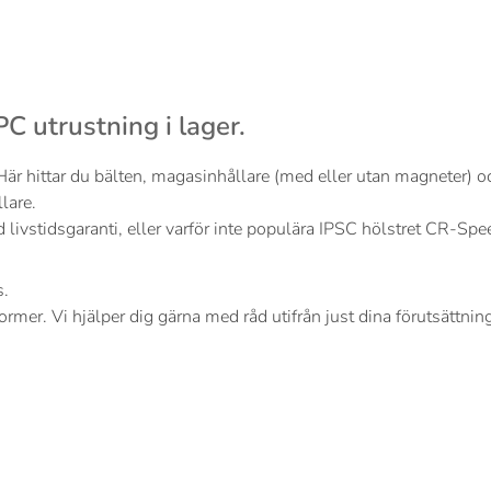
C utrustning i lager.
är hittar du bälten, magasinhållare (med eller utan magneter) oc
lare.
livstidsgaranti, eller varför inte populära IPSC hölstret CR-S
s.
former. Vi hjälper dig gärna med råd utifrån just dina förutsättnin