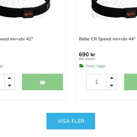
)
)
)
)
)
peed inv+utv 42"
Bälte CR Speed inv+utv 44"
)
)
690 kr
)
inkl. moms
)
ger
Finns i lager
VISA FLER