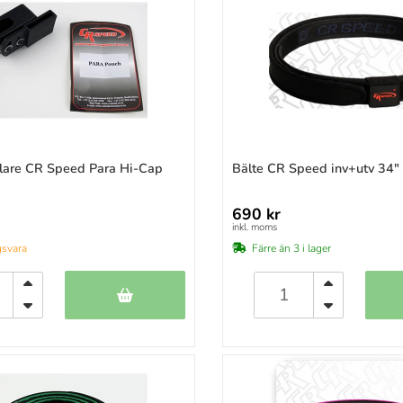
)
)
)
)
)
)
)
lare CR Speed Para Hi-Cap
Bälte CR Speed inv+utv 34"
)
)
690 kr
)
inkl. moms
)
gsvara
Färre än 3 i lager
)
)
)
)
)
)