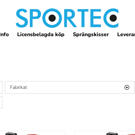
Info
Licensbelagda köp
Sprängskisser
Leveran
Fabrikat
Beretta
(2)
Colt
(2)
)
CR-Speed
(150)
)
CZ
(5)
)
Falco
(1)
)
Glock
(4)