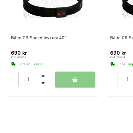
Sig Sauer P210
(2
SIG Sauer P220
(1
SIG Sauer P226
(7
Sig Sauer P320
(6
SIG Sauer X5/X6
(13
Bälte CR Speed inv+utv 40"
Bälte CR S
Sphinx
(1
STI/SVI
(2
690 kr
690 kr
Tanfoglio
(7
inkl. moms
inkl. moms
Vector
(1
Färre än 3 i lager
Finns i la