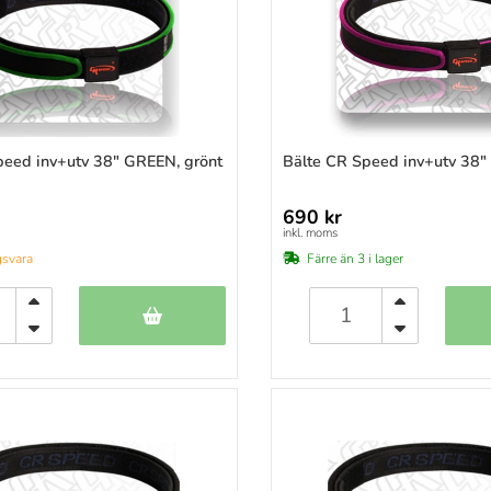
)
)
)
)
)
)
peed inv+utv 38" GREEN, grönt
Bälte CR Speed inv+utv 38" 
)
)
690 kr
)
inkl. moms
)
gsvara
Färre än 3 i lager
)
)
)
)
)
)
)
)