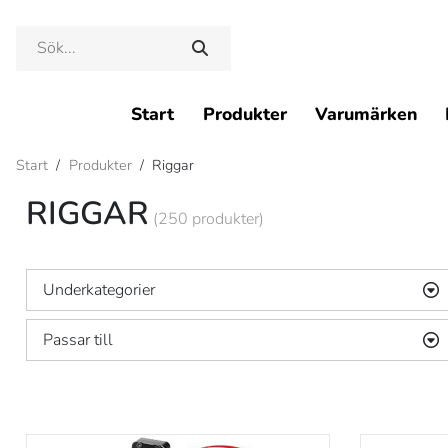
Start
Produkter
Varumärken
Start
/
Produkter
/
Riggar
RIGGAR
(250 produkter)
Underkategorier
Bälten
Passar till
Hölster
Magasinhållare
*Universal
(10
*Universal 1911
(7
1911
(4
2011
(3