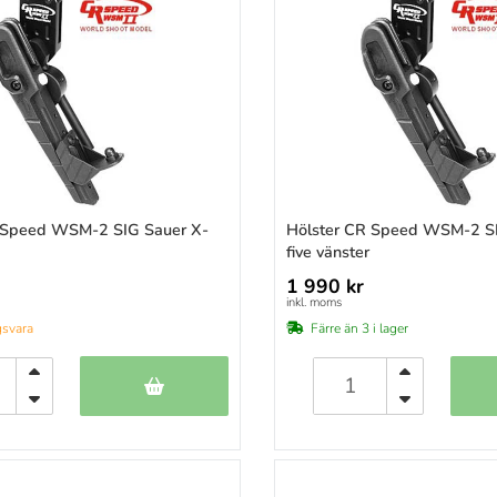
)
Guga Ribas
(38)
)
Ruger
(2)
)
S&W
(5)
)
Sickinger
(44)
)
SIG
(1)
)
Sig Sauer
(9)
)
Springfield
(1)
)
STI
(1)
 Speed WSM-2 SIG Sauer X-
Hölster CR Speed WSM-2 SI
)
SVI/Infinity
(1)
five vänster
)
1 990 kr
)
inkl. moms
)
gsvara
Färre än 3 i lager
)
)
)
)
)
)