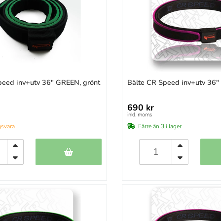
)
)
)
)
)
)
)
peed inv+utv 36" GREEN, grönt
Bälte CR Speed inv+utv 36" 
)
)
690 kr
)
inkl. moms
)
gsvara
Färre än 3 i lager
)
)
)
)
)
)
)