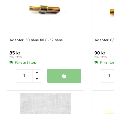
Förvaring
Gängadaptrar
Gänglåsning
Jaggar
Kolvvård
Läder
Adapter .30 hane till 8-32 hane
Adapter .8/
Läsklinor
Läskstänger
85 kr
90 kr
Läskändor
inkl. moms
inkl. moms
Mätverktyg
Färre än 3 i lager
Finns i la
Optik
Putsduk
Rengöringskit
Solvents
Textilvård
Vapenolja & vapenfett
Vapenvårdsmattor
Vapenverktyg