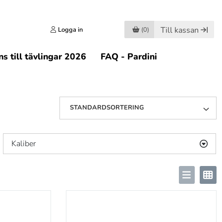
Till kassan
Logga in
(0)
s till tävlingar 2026
FAQ - Pardini
STANDARDSORTERING
Kaliber
.22 LR
(2)
.223/5.56
(1)
.243
(1)
.25 Auto
(1)
.30
(2)
6.5x55
(1)