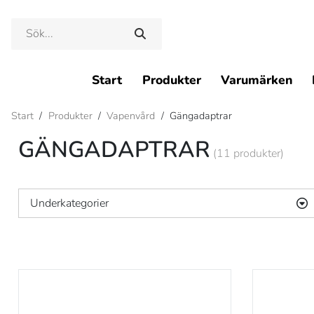
Start
Produkter
Varumärken
Start
/
Produkter
/
Vapenvård
/
Gängadaptrar
GÄNGADAPTRAR
(11 produkter)
Underkategorier
Blånering
Boreguide
Boresnake
Borstar
Draglappar
Filtproppar