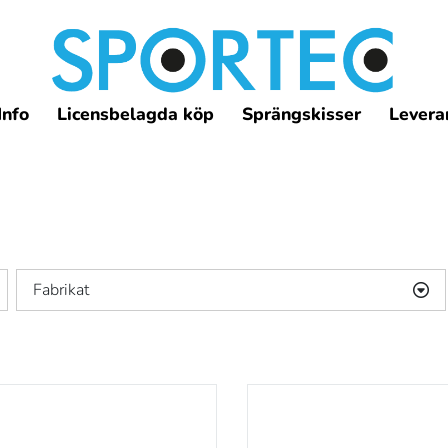
Info
Licensbelagda köp
Sprängskisser
Leveran
Fabrikat
Dewey
(10)
VFG
(1)