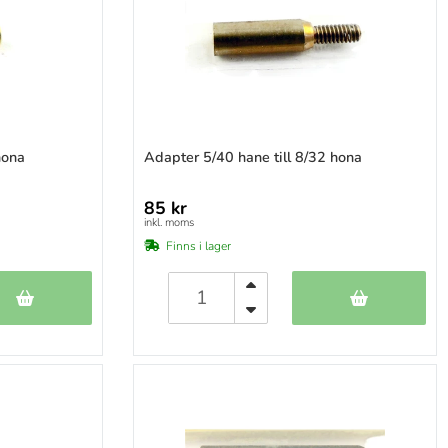
7 mm
(1)
hona
Adapter 5/40 hane till 8/32 hona
85 kr
inkl. moms
Finns i lager