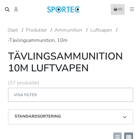
(0)
Start
/
Produkter
/
Ammunition
/
Luftvapen
/
-Tävlingsammunition, 10m
TÄVLINGSAMMUNITION
10M LUFTVAPEN
(37 produkter)
VISA FILTER
STANDARDSORTERING