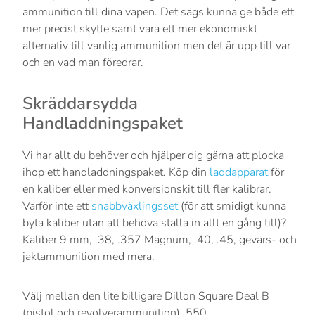
ammunition till dina vapen. Det sägs kunna ge både ett
mer precist skytte samt vara ett mer ekonomiskt
alternativ till vanlig ammunition men det är upp till var
och en vad man föredrar.
Skräddarsydda
Handladdningspaket
Vi har allt du behöver och hjälper dig gärna att plocka
ihop ett handladdningspaket. Köp din
laddapparat
för
en kaliber eller med konversionskit till fler kalibrar.
Varför inte ett
snabbväxlingsset
(för att smidigt kunna
byta kaliber utan att behöva ställa in allt en gång till)?
Kaliber 9 mm, .38, .357 Magnum, .40, .45, gevärs- och
jaktammunition med mera.
Välj mellan den lite billigare Dillon Square Deal B
(pistol och revolverammunition), 550