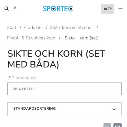
(0)
Start
/
Produkter
/
Sikte, korn & tillbehör
/
Pistol- & Revolversikten
/
-Sikte + korn (set)
SIKTE OCH KORN (SET
MED BÅDA)
(80 produkter)
VISA FILTER
STANDARDSORTERING