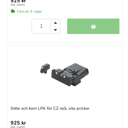
925 kr
inkl. moms
Färre än 3 i lager
Sikte och korn LPA för CZ m/ä, vita prickar
925 kr
inkl. moms