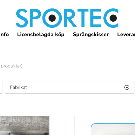
Info
Licensbelagda köp
Sprängskisser
Leveran
 produkter)
Fabrikat
Ruger
(1)
S&W
(1)