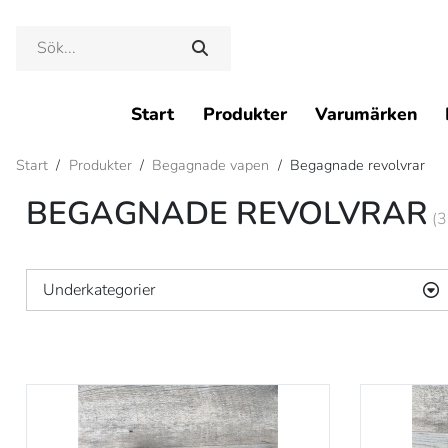
Start
Produkter
Varumärken
Start
/
Produkter
/
Begagnade vapen
/
Begagnade revolvrar
BEGAGNADE REVOLVRAR
(3
Underkategorier
Begagnade gevär
Begagnade luftgevär
Begagnade luftpistoler
Begagnade pipor
Begagnade pistoler
Begagnade revolvrar