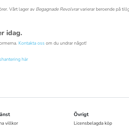
örer. Vårt lager av
Begagnade Revolvrar
varierar beroende på till
r idag.
 formerna.
Kontakta oss
om du undrar något!
shantering här
änst
Övrigt
a villkor
Licensbelagda köp