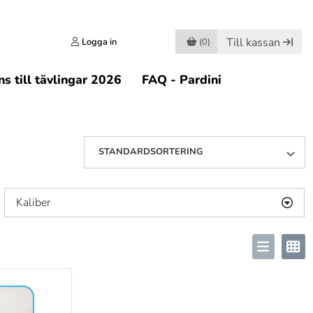
Till kassan
Logga in
(0)
s till tävlingar 2026
FAQ - Pardini
STANDARDSORTERING
Kaliber
.38
(1)
.44
(1)