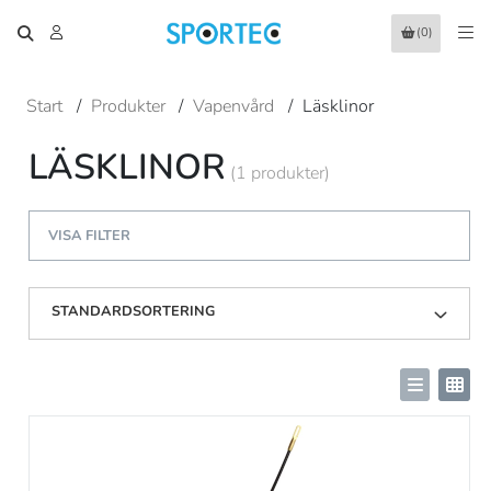
(0)
Start
/
Produkter
/
Vapenvård
/
Läsklinor
LÄSKLINOR
(1 produkter)
VISA FILTER
STANDARDSORTERING