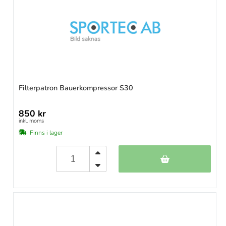
Filterpatron Bauerkompressor S30
850 kr
inkl. moms
Finns i lager