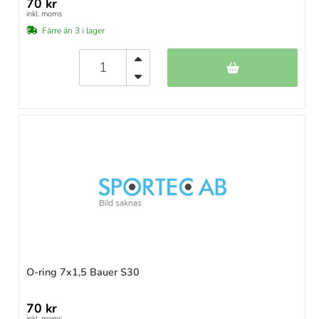
70 kr
inkl. moms
Färre än 3 i lager
O-ring 7x1,5 Bauer S30
70 kr
inkl. moms