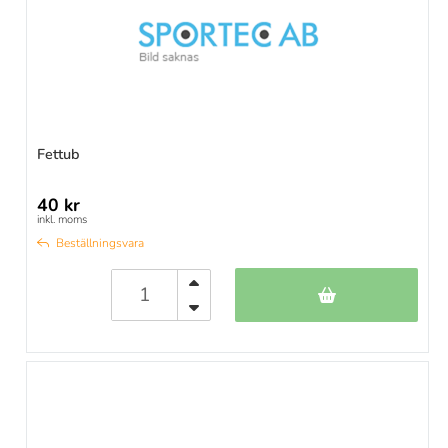
Fettub
40 kr
inkl. moms
Beställningsvara