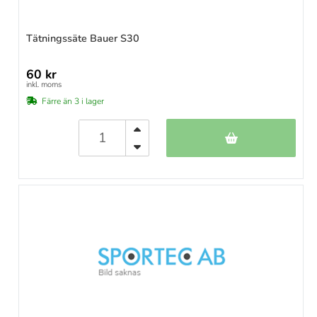
Tätningssäte Bauer S30
60 kr
inkl. moms
Färre än 3 i lager