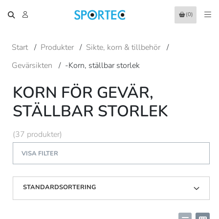
(0)
Start
/
Produkter
/
Sikte, korn & tillbehör
/
Gevärsikten
/
-Korn, ställbar storlek
KORN FÖR GEVÄR,
STÄLLBAR STORLEK
(37 produkter)
VISA FILTER
STANDARDSORTERING