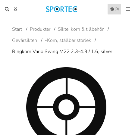
(0)
Start
/
Produkter
/
Sikte, korn & tillbehör
/
Gevärsikten
/
-Korn, ställbar storlek
/
Ringkorn Vario Swing M22 2.3-4.3 / 1.6, silver