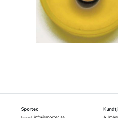
Sportec
Kundtj
info@sportec.se
Allmänn
E-post: