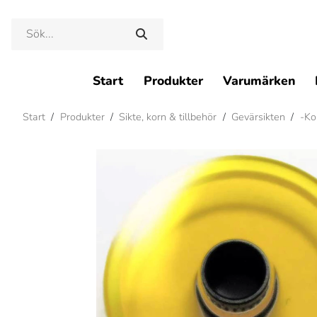
Start
Produkter
Varumärken
Start
/
Produkter
/
Sikte, korn & tillbehör
/
Gevärsikten
/
-Kor