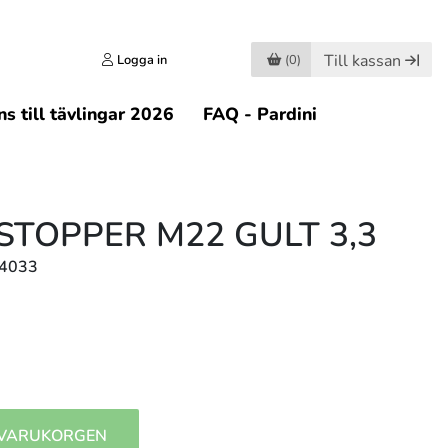
Till kassan
Logga in
(0)
s till tävlingar 2026
FAQ - Pardini
STOPPER M22 GULT 3,3
84033
 VARUKORGEN