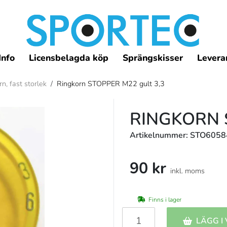
Info
Licensbelagda köp
Sprängskisser
Leveran
n, fast storlek
/
Ringkorn STOPPER M22 gult 3,3
RINGKORN 
Artikelnummer: STO605
90 kr
inkl. moms
Finns i lager
LÄGG I