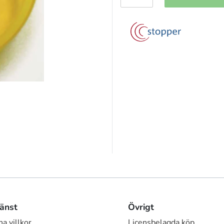
änst
Övrigt
a villkor
Licensbelagda köp