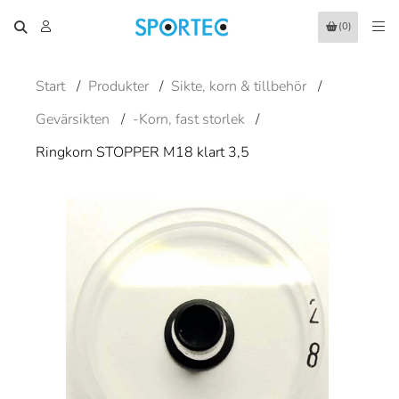
(0)
Start
/
Produkter
/
Sikte, korn & tillbehör
/
Gevärsikten
/
-Korn, fast storlek
/
Ringkorn STOPPER M18 klart 3,5