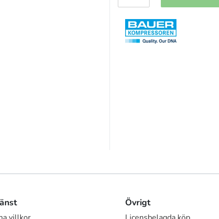
änst
Övrigt
a villkor
Licensbelagda köp