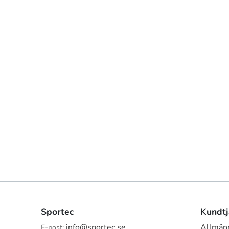
Sportec
Kundtj
info@sportec.se
Allmänn
E-post: