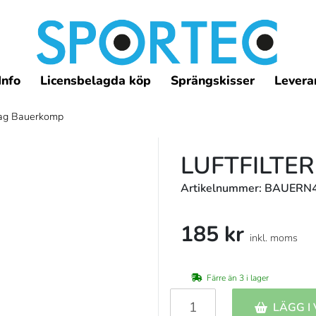
Info
Licensbelagda köp
Sprängskisser
Leveran
intag Bauerkomp
LUFTFILTE
Artikelnummer: BAUERN
185 kr
inkl. moms
Färre än 3 i lager
LÄGG I