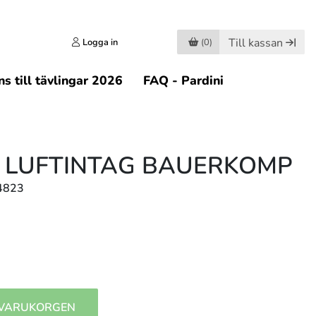
Till kassan
Logga in
(0)
s till tävlingar 2026
FAQ - Pardini
R LUFTINTAG BAUERKOMP
4823
 VARUKORGEN