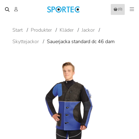
(0)
Start
/
Produkter
/
Kläder
/
Jackor
/
Skyttejackor
/
Sauerjacka standard dc 46 dam