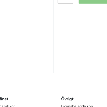
änst
Övrigt
a villkor
Licensbelagda köp