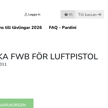
Till kassan
Logga in
(0)
s till tävlingar 2026
FAQ - Pardini
KA FWB FÖR LUFTPISTOL
.011
 VARUKORGEN