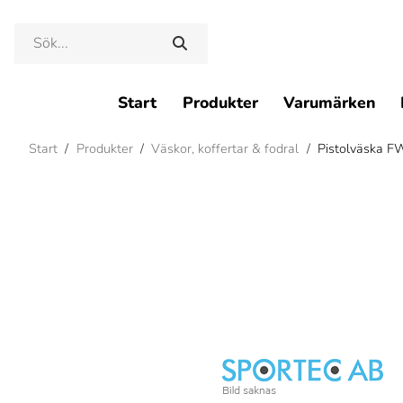
Start
Produkter
Varumärken
Start
/
Produkter
/
Väskor, koffertar & fodral
/
Pistolväska FW