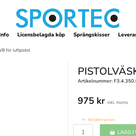
Info
Licensbelagda köp
Sprängskisser
Leveran
B för luftpistol
PISTOLVÄS
Artikelnummer: F3.4.350
975 kr
inkl. moms
Beställningsvara
LÄGG I