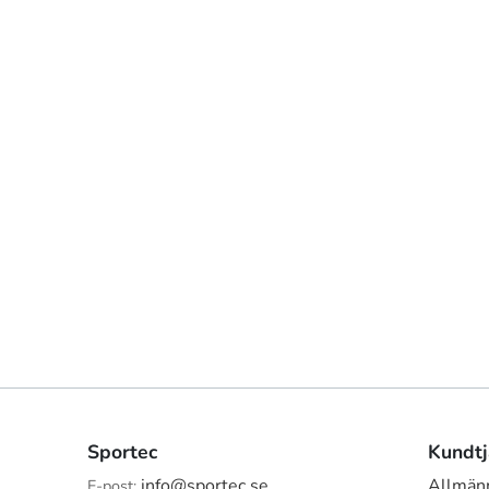
Sportec
Kundtj
info@sportec.se
Allmänn
E-post: