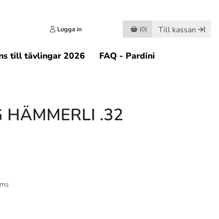
Till kassan
Logga in
(0)
s till tävlingar 2026
FAQ - Pardini
 HÄMMERLI .32
oms