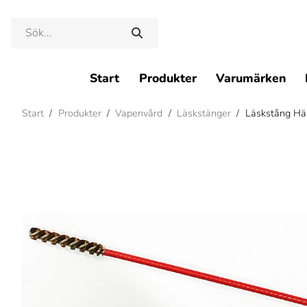
Start
Produkter
Varumärken
Start
/
Produkter
/
Vapenvård
/
Läskstänger
/
Läskstång Häm