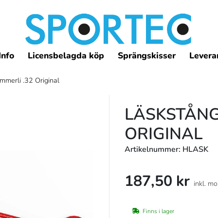
Info
Licensbelagda köp
Sprängskisser
Leveran
merli .32 Original
LÄSKSTÅNG
ORIGINAL
Artikelnummer: HLASK
187,50 kr
inkl. m
Finns i lager