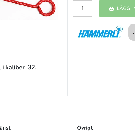
LÄGG I
 kaliber .32.
änst
Övrigt