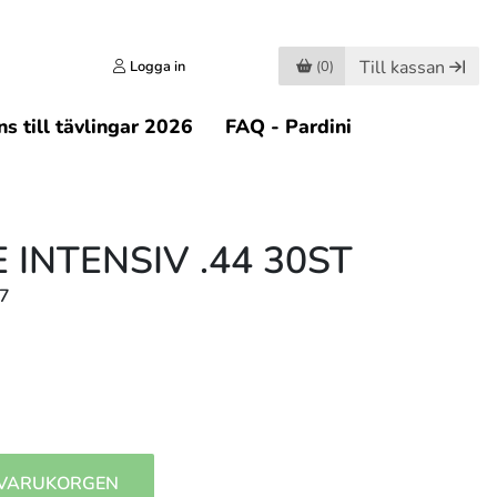
Till kassan
Logga in
(0)
s till tävlingar 2026
FAQ - Pardini
 INTENSIV .44 30ST
57
 VARUKORGEN