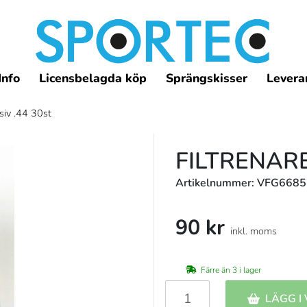
Info
Licensbelagda köp
Sprängskisser
Leveran
siv .44 30st
FILTRENARE
Artikelnummer: VFG668
90 kr
inkl. moms
Färre än 3 i lager
LÄGG I