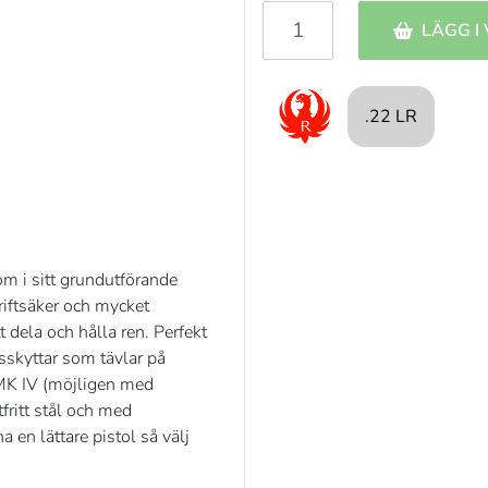
LÄGG I
.22 LR
om i sitt grundutförande
driftsäker och mycket
t dela och hålla ren. Perfekt
sskyttar som tävlar på
 MK IV (möjligen med
tfritt stål och med
a en lättare pistol så välj