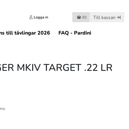
Till kassan
Logga in
(0)
s till tävlingar 2026
FAQ - Pardini
ER MKIV TARGET .22 LR
oms