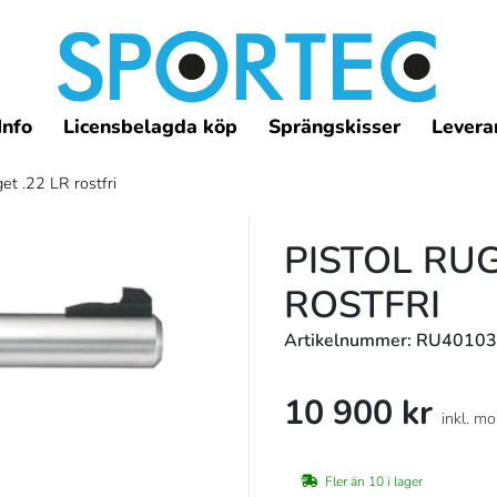
Info
Licensbelagda köp
Sprängskisser
Leveran
et .22 LR rostfri
PISTOL RUG
ROSTFRI
Artikelnummer: RU40103
10 900 kr
inkl. m
Fler än 10 i lager