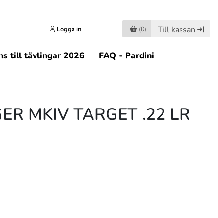
Till kassan
Logga in
(0)
s till tävlingar 2026
FAQ - Pardini
ER MKIV TARGET .22 LR