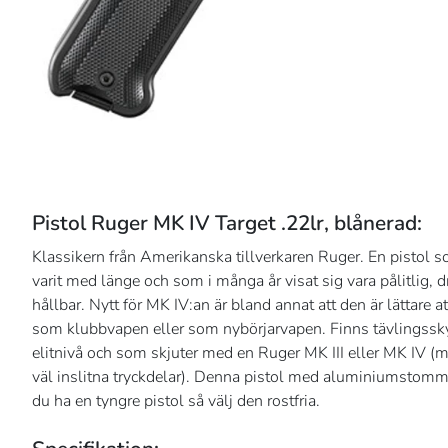
Pistol Ruger MK IV Target .22lr, blånerad:
Klassikern från Amerikanska tillverkaren Ruger. En pistol s
varit med länge och som i många år visat sig vara pålitlig, 
hållbar. Nytt för MK IV:an är bland annat att den är lättare at
som klubbvapen eller som nybörjarvapen. Finns tävlingssky
elitnivå och som skjuter med en Ruger MK III eller MK IV (
väl inslitna tryckdelar). Denna pistol med aluminiumstomme s
du ha en tyngre pistol så välj den rostfria.