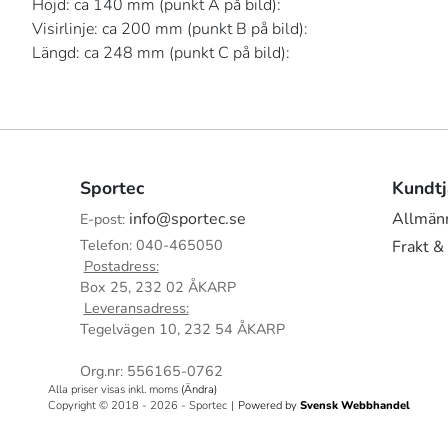
Höjd: ca 140 mm (punkt A på bild):
Visirlinje: ca 200 mm (punkt B på bild):
Längd: ca 248 mm (punkt C på bild):
Sportec
Kundtj
info@sportec.se
Allmänn
E-post:
Telefon: 040-465050
Frakt &
Postadress:
Box 25, 232 02 ÅKARP
Leveransadress:
Tegelvägen 10, 232 54 ÅKARP
Org.nr: 556165-0762
Alla priser visas inkl. moms
(Ändra)
Copyright © 2018 - 2026 - Sportec
|
Powered by
Svensk Webbhandel