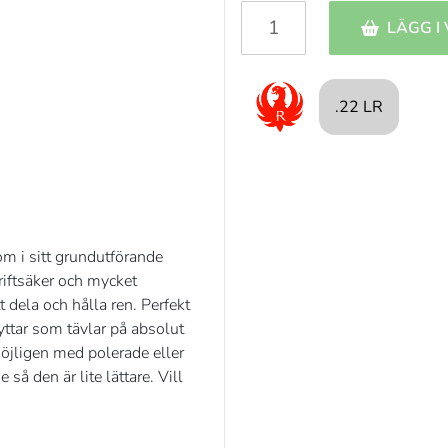
LÄGG I
.22 LR
om i sitt grundutförande
driftsäker och mycket
t dela och hålla ren. Perfekt
ttar som tävlar på absolut
möjligen med polerade eller
å den är lite lättare. Vill