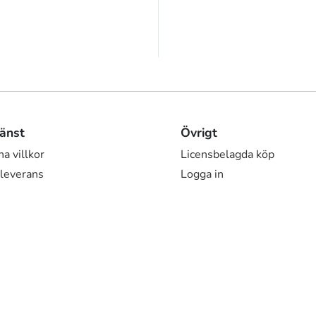
änst
Övrigt
a villkor
Licensbelagda köp
 leverans
Logga in