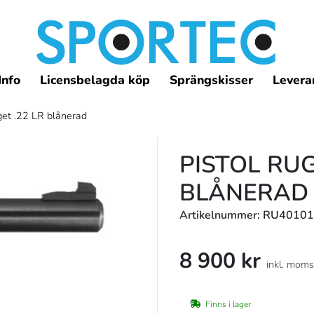
Info
Licensbelagda köp
Sprängskisser
Leveran
get .22 LR blånerad
PISTOL RUG
BLÅNERAD
Artikelnummer: RU40101
8 900 kr
inkl. moms
Finns i lager