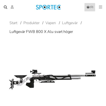
(0)
Start
/
Produkter
/
Vapen
/
Luftgevär
/
Luftgevär FWB 800 X Alu svart höger