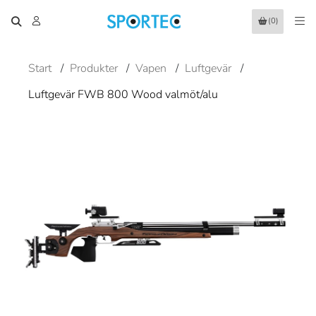
(0)
Start
/
Produkter
/
Vapen
/
Luftgevär
/
Luftgevär FWB 800 Wood valmöt/alu