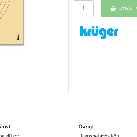
LÄGG I
änst
Övrigt
a villkor
Licensbelagda köp