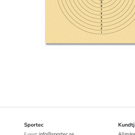
Sportec
Kundtj
info@sportec.se
Allmänn
E-post: