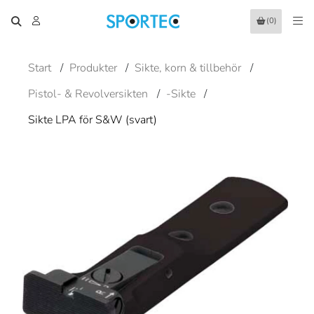
(0)
Start
/
Produkter
/
Sikte, korn & tillbehör
/
Pistol- & Revolversikten
/
-Sikte
/
Sikte LPA för S&W (svart)