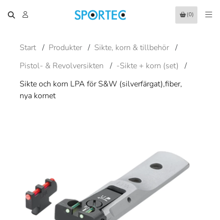
(0)
Start
/
Produkter
/
Sikte, korn & tillbehör
/
Pistol- & Revolversikten
/
-Sikte + korn (set)
/
Sikte och korn LPA för S&W (silverfärgat),fiber,
nya kornet