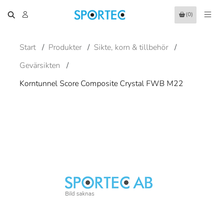
(0)
Start
/
Produkter
/
Sikte, korn & tillbehör
/
Gevärsikten
/
Korntunnel Score Composite Crystal FWB M22