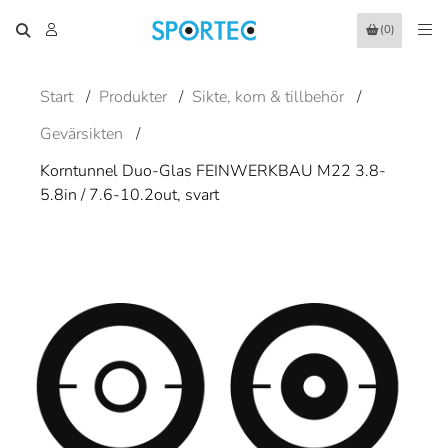
(0)
Start
/
Produkter
/
Sikte, korn & tillbehör
/
Gevärsikten
/
Korntunnel Duo-Glas FEINWERKBAU M22 3.8-
5.8in / 7.6-10.2out, svart