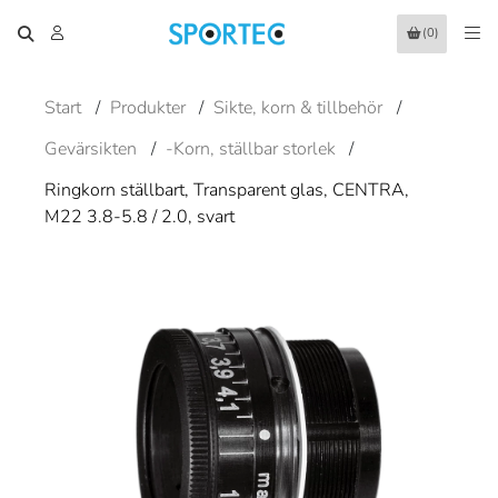
(0)
Start
/
Produkter
/
Sikte, korn & tillbehör
/
Gevärsikten
/
-Korn, ställbar storlek
/
Ringkorn ställbart, Transparent glas, CENTRA,
M22 3.8-5.8 / 2.0, svart