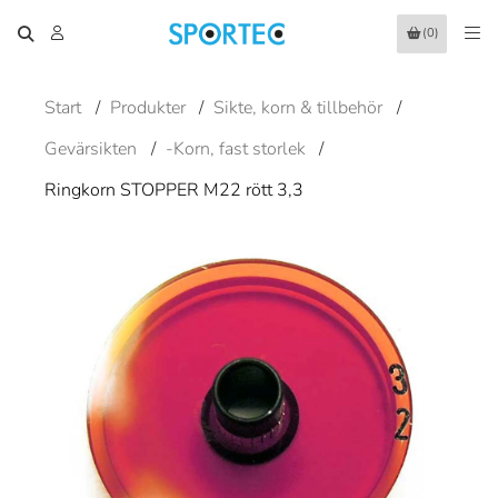
(0)
Start
/
Produkter
/
Sikte, korn & tillbehör
/
Gevärsikten
/
-Korn, fast storlek
/
Ringkorn STOPPER M22 rött 3,3