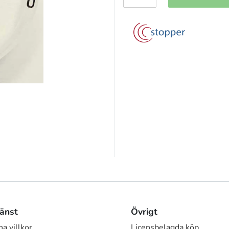
änst
Övrigt
a villkor
Licensbelagda köp