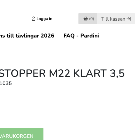
Till kassan
Logga in
(0)
s till tävlingar 2026
FAQ - Pardini
STOPPER M22 KLART 3,5
81035
 VARUKORGEN