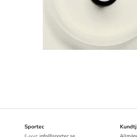
Sportec
Kundtj
info@sportec.se
Allmänn
E-post: