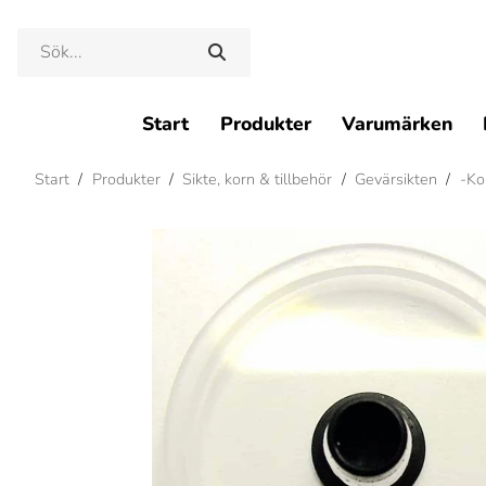
Start
Produkter
Varumärken
Start
/
Produkter
/
Sikte, korn & tillbehör
/
Gevärsikten
/
-Kor