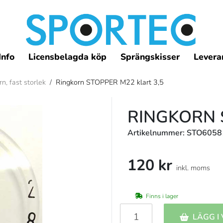
Info
Licensbelagda köp
Sprängskisser
Leveran
n, fast storlek
/
Ringkorn STOPPER M22 klart 3,5
RINGKORN 
Artikelnummer: STO605
120 kr
inkl. moms
Finns i lager
LÄGG I