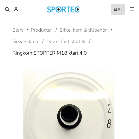
(0)
Start
/
Produkter
/
Sikte, korn & tillbehör
/
Gevärsikten
/
-Korn, fast storlek
/
Ringkorn STOPPER M18 klart 4.0