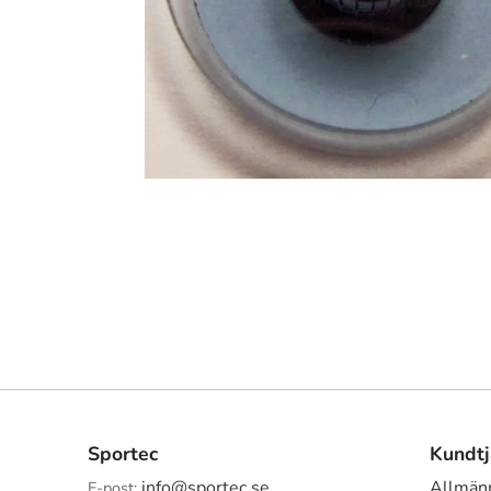
Sportec
Kundtj
info@sportec.se
Allmänn
E-post: