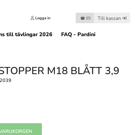
Till kassan
Logga in
(0)
s till tävlingar 2026
FAQ - Pardini
STOPPER M18 BLÅTT 3,9
32039
 VARUKORGEN