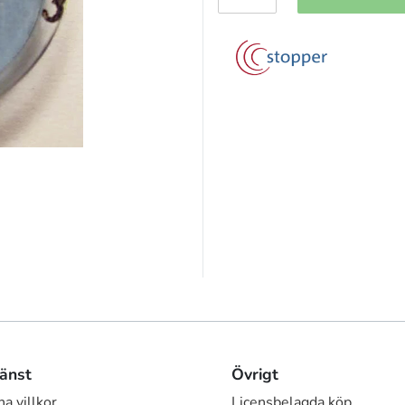
änst
Övrigt
a villkor
Licensbelagda köp