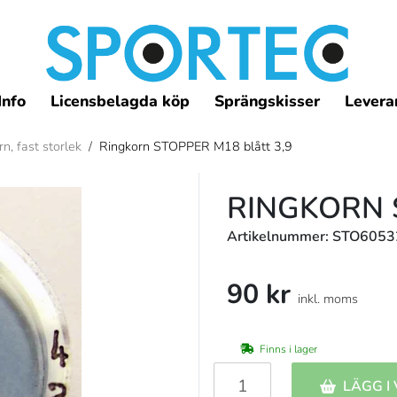
Info
Licensbelagda köp
Sprängskisser
Leveran
n, fast storlek
/
Ringkorn STOPPER M18 blått 3,9
RINGKORN 
Artikelnummer: STO605
90 kr
inkl. moms
Finns i lager
LÄGG I