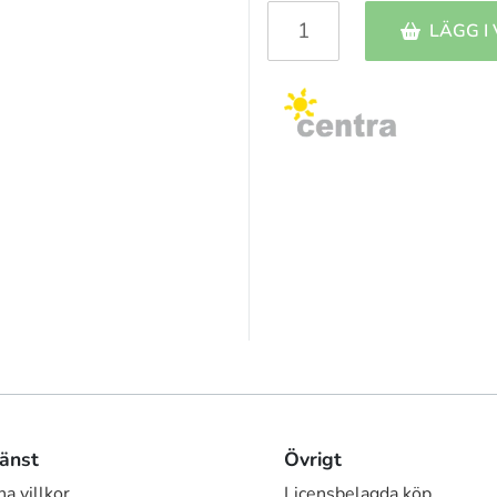
LÄGG I
änst
Övrigt
a villkor
Licensbelagda köp