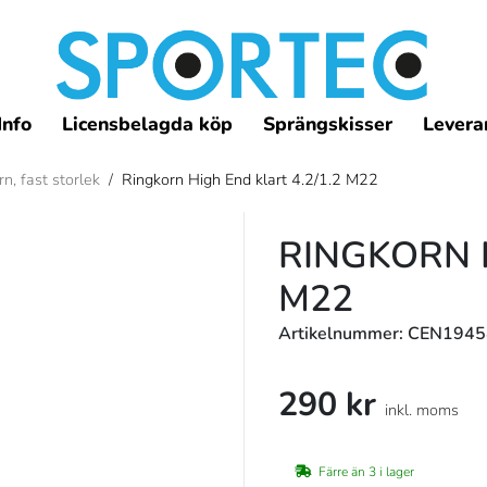
Info
Licensbelagda köp
Sprängskisser
Leveran
n, fast storlek
/
Ringkorn High End klart 4.2/1.2 M22
RINGKORN H
M22
Artikelnummer: CEN194
290 kr
inkl. moms
Färre än 3 i lager