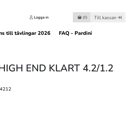
Till kassan
Logga in
(0)
s till tävlingar 2026
FAQ - Pardini
IGH END KLART 4.2/1.2
54212