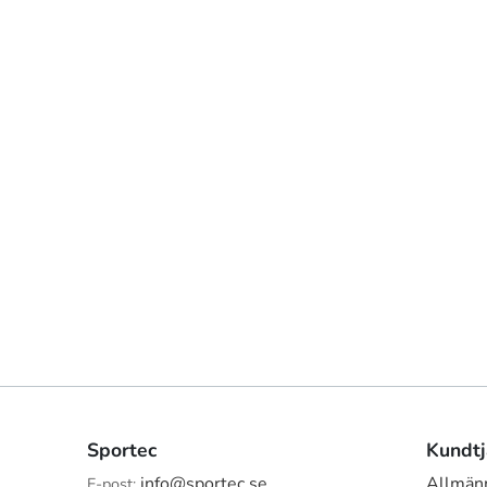
Sportec
Kundtj
info@sportec.se
Allmänn
E-post: