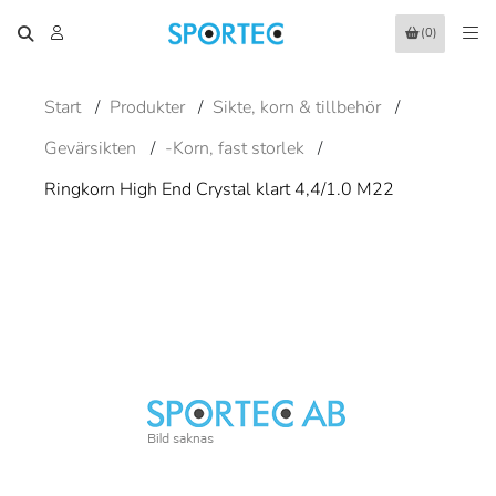
(0)
Start
/
Produkter
/
Sikte, korn & tillbehör
/
Gevärsikten
/
-Korn, fast storlek
/
Ringkorn High End Crystal klart 4,4/1.0 M22