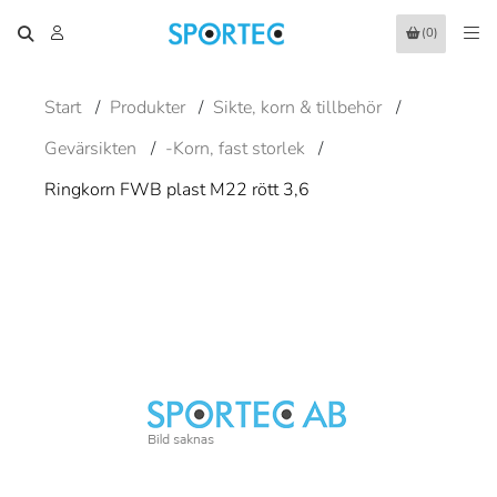
(0)
Start
/
Produkter
/
Sikte, korn & tillbehör
/
Gevärsikten
/
-Korn, fast storlek
/
Ringkorn FWB plast M22 rött 3,6