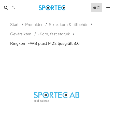
(0)
Start
/
Produkter
/
Sikte, korn & tillbehör
/
Gevärsikten
/
-Korn, fast storlek
/
Ringkorn FWB plast M22 ljusgrått 3,6