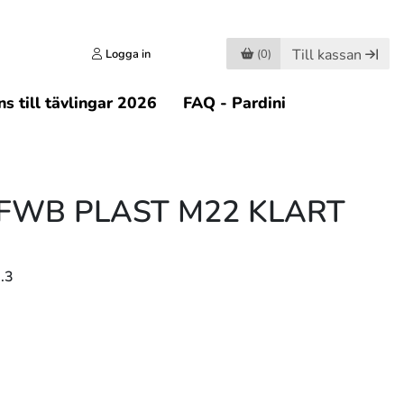
Till kassan
Logga in
(0)
s till tävlingar 2026
FAQ - Pardini
FWB PLAST M22 KLART
.3