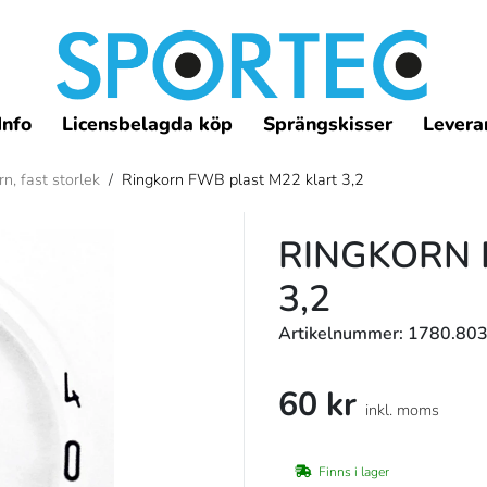
Info
Licensbelagda köp
Sprängskisser
Leveran
n, fast storlek
/
Ringkorn FWB plast M22 klart 3,2
RINGKORN 
3,2
Artikelnummer: 1780.803
60 kr
inkl. moms
Finns i lager