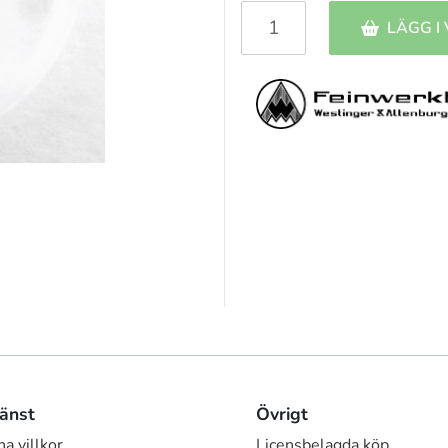
LÄGG I
änst
Övrigt
a villkor
Licensbelagda köp