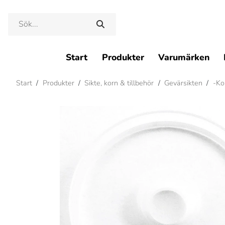
Start
Produkter
Varumärken
Start
/
Produkter
/
Sikte, korn & tillbehör
/
Gevärsikten
/
-Kor