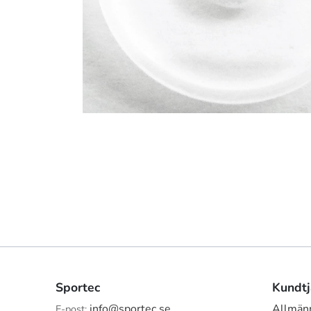
Sportec
Kundtj
info@sportec.se
Allmänn
E-post: