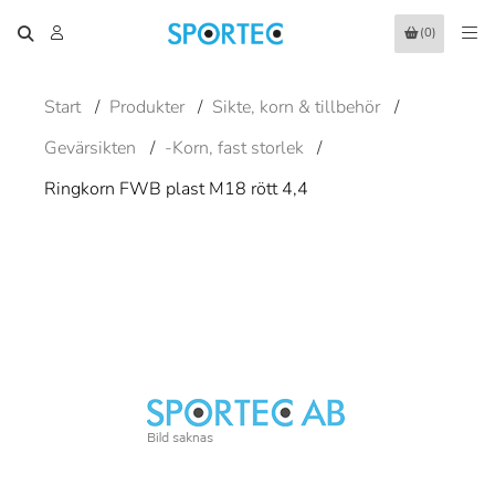
(0)
Start
/
Produkter
/
Sikte, korn & tillbehör
/
Gevärsikten
/
-Korn, fast storlek
/
Ringkorn FWB plast M18 rött 4,4