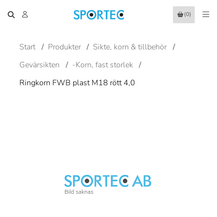
(0)
Start
/
Produkter
/
Sikte, korn & tillbehör
/
Gevärsikten
/
-Korn, fast storlek
/
Ringkorn FWB plast M18 rött 4,0