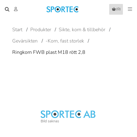
(0)
Start
/
Produkter
/
Sikte, korn & tillbehör
/
Gevärsikten
/
-Korn, fast storlek
/
Ringkorn FWB plast M18 rött 2,8