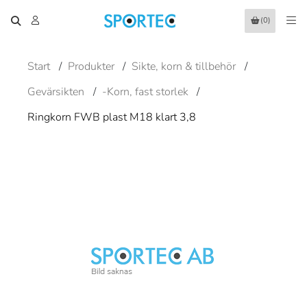
(0)
Start
/
Produkter
/
Sikte, korn & tillbehör
/
Gevärsikten
/
-Korn, fast storlek
/
Ringkorn FWB plast M18 klart 3,8