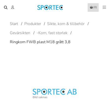
(0)
Start
/
Produkter
/
Sikte, korn & tillbehör
/
Gevärsikten
/
-Korn, fast storlek
/
Ringkorn FWB plast M18 grått 3,8