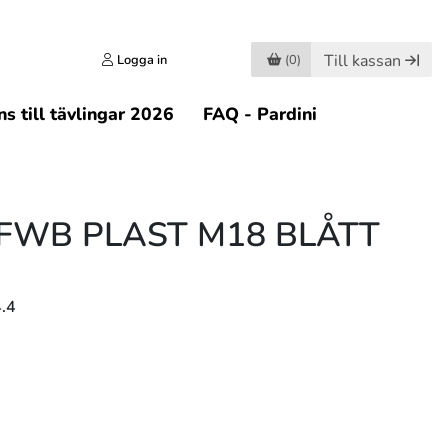
Till kassan
Logga in
(0)
s till tävlingar 2026
FAQ - Pardini
FWB PLAST M18 BLÅTT
.4