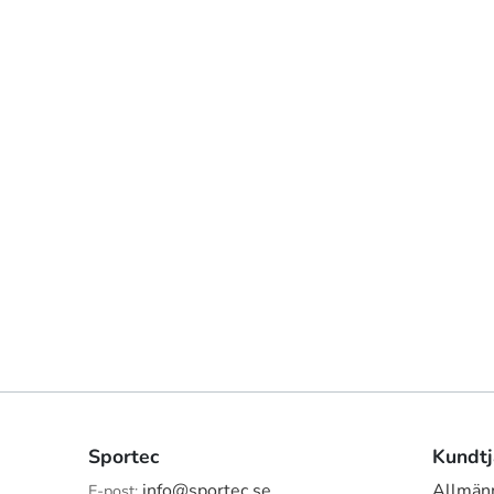
Sportec
Kundtj
info@sportec.se
Allmänn
E-post: