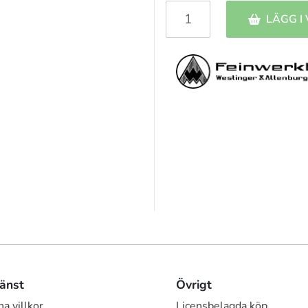
LÄGG I
änst
Övrigt
a villkor
Licensbelagda köp