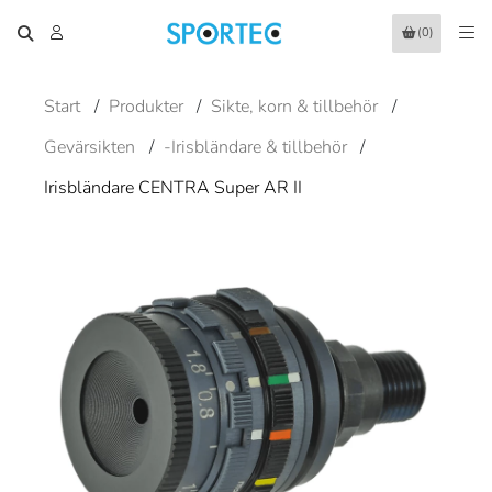
(0)
Start
/
Produkter
/
Sikte, korn & tillbehör
/
Gevärsikten
/
-Irisbländare & tillbehör
/
Irisbländare CENTRA Super AR II