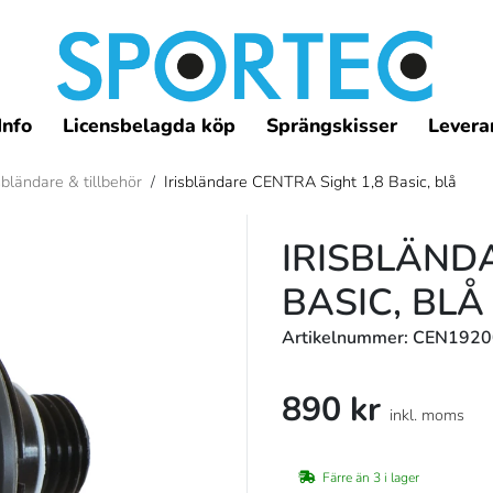
Info
Licensbelagda köp
Sprängskisser
Leveran
sbländare & tillbehör
/
Irisbländare CENTRA Sight 1,8 Basic, blå
IRISBLÄND
BASIC, BLÅ
Artikelnummer: CEN192
890 kr
inkl. moms
Färre än 3 i lager