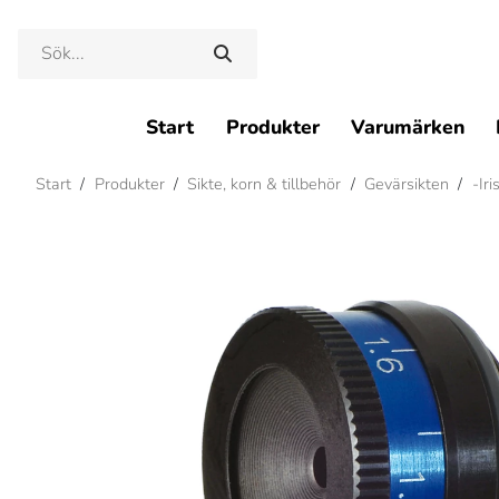
Start
Produkter
Varumärken
Start
/
Produkter
/
Sikte, korn & tillbehör
/
Gevärsikten
/
-Iri