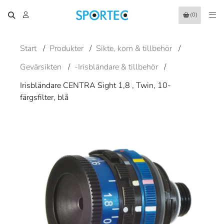
(0)
Start
/
Produkter
/
Sikte, korn & tillbehör
/
Gevärsikten
/
-Irisbländare & tillbehör
/
Irisbländare CENTRA Sight 1,8 , Twin, 10-
färgsfilter, blå