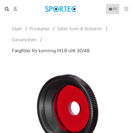
(0)
Start
/
Produkter
/
Sikte, korn & tillbehör
/
Gevärsikten
/
Färgfilter för kornring M18 rött 30/48