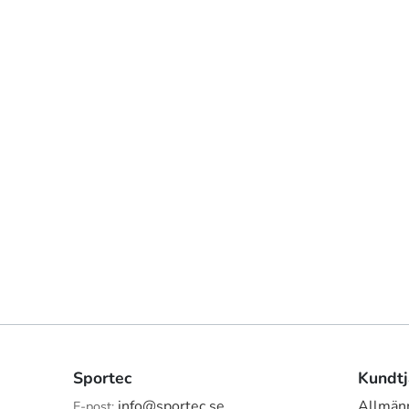
Sportec
Kundtj
info@sportec.se
Allmänn
E-post: