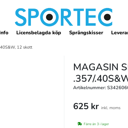
Info
Licensbelagda köp
Sprängskisser
Leveran
.40S&W, 12 skott
MAGASIN S
.357/.40S&
Artikelnummer: S342606
625 kr
inkl. moms
Färre än 3 i lager