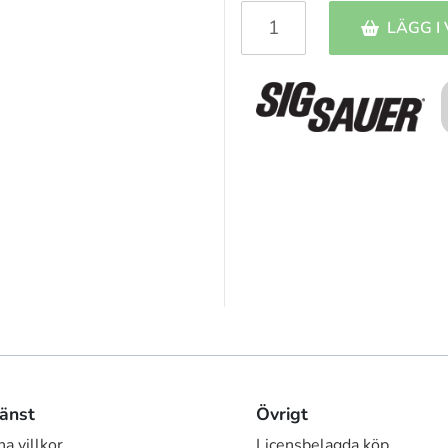
LÄGG I
änst
Övrigt
a villkor
Licensbelagda köp