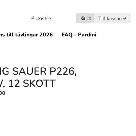
Till kassan
Logga in
(0)
s till tävlingar 2026
FAQ - Pardini
IG SAUER P226,
W, 12 SKOTT
08