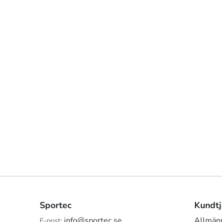
Sportec
Kundtj
info@sportec.se
Allmänn
E-post: