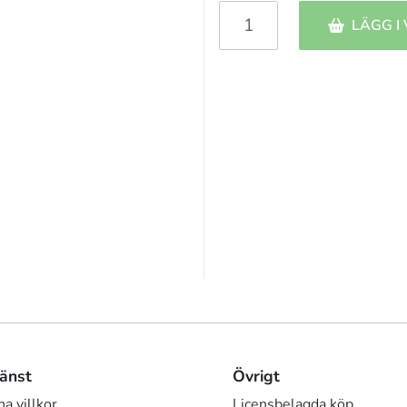
LÄGG I
änst
Övrigt
a villkor
Licensbelagda köp