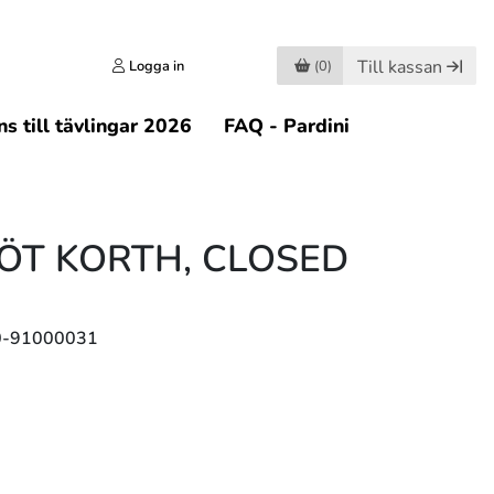
Till kassan
Logga in
(0)
s till tävlingar 2026
FAQ - Pardini
ÖT KORTH, CLOSED
0-91000031