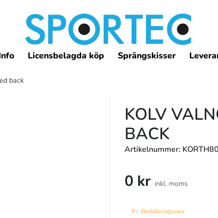
Info
Licensbelagda köp
Sprängskisser
Leveran
sed back
KOLV VALN
BACK
Artikelnummer: KORTH8
0 kr
inkl. moms
Beställningsvara