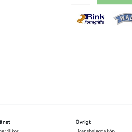
änst
Övrigt
a villkor
Licensbelagda köp