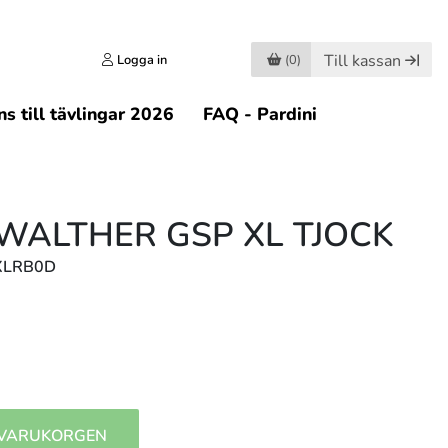
Till kassan
Logga in
(0)
s till tävlingar 2026
FAQ - Pardini
 WALTHER GSP XL TJOCK
PXLRB0D
 VARUKORGEN