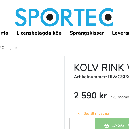
Info
Licensbelagda köp
Sprängskisser
Leveran
 XL Tjock
KOLV RINK
Artikelnummer: RIWGS
2 590 kr
inkl. moms
Beställningsvara
LÄGG I