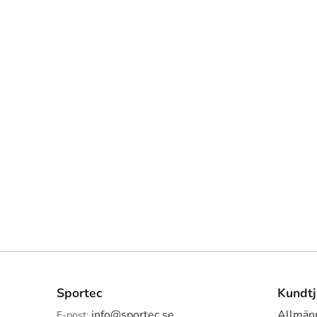
Sportec
Kundtj
info@sportec.se
Allmänn
E-post: